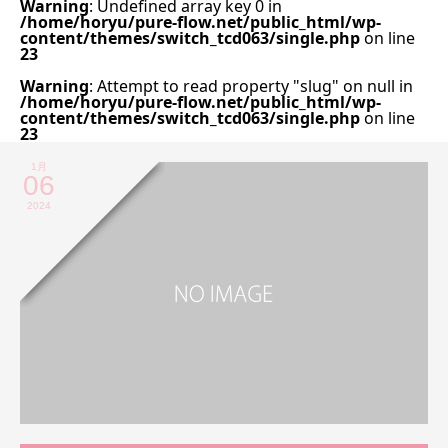
Warning
: Undefined array key 0 in
/home/horyu/pure-flow.net/public_html/wp-
content/themes/switch_tcd063/single.php
on line
23
Warning
: Attempt to read property "slug" on null in
/home/horyu/pure-flow.net/public_html/wp-
content/themes/switch_tcd063/single.php
on line
23
1月
06
2024