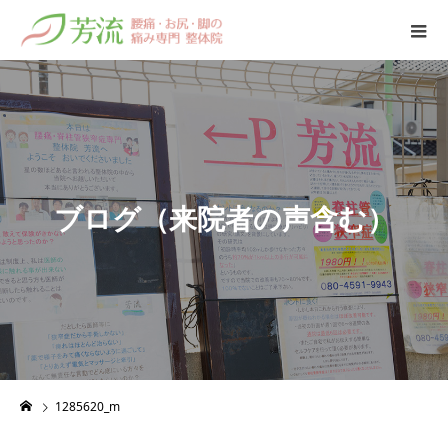
ブ
ロ
グ
（
来
院
者
の
声
含
む
）
1285620_m