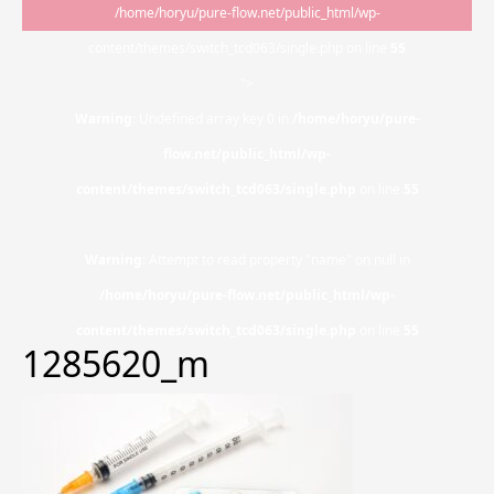
/home/horyu/pure-flow.net/public_html/wp-
content/themes/switch_tcd063/single.php on line
55
">
Warning
: Undefined array key 0 in
/home/horyu/pure-
flow.net/public_html/wp-
content/themes/switch_tcd063/single.php
on line
55
Warning
: Attempt to read property "name" on null in
/home/horyu/pure-flow.net/public_html/wp-
content/themes/switch_tcd063/single.php
on line
55
1285620_m