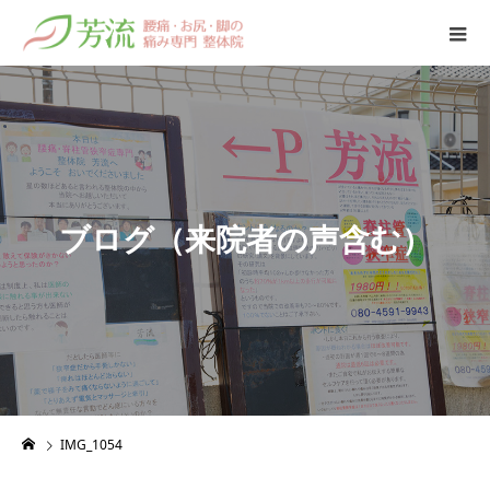
ブ
ロ
グ
（
来
院
者
の
声
含
む
）
IMG_1054