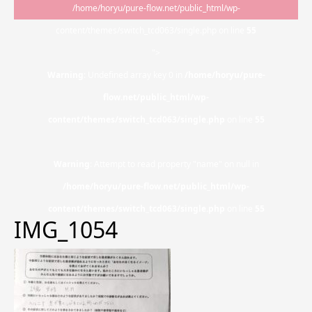
/home/horyu/pure-flow.net/public_html/wp-
content/themes/switch_tcd063/single.php on line
55
">
Warning
: Undefined array key 0 in
/home/horyu/pure-
flow.net/public_html/wp-
content/themes/switch_tcd063/single.php
on line
55
Warning
: Attempt to read property "name" on null in
/home/horyu/pure-flow.net/public_html/wp-
content/themes/switch_tcd063/single.php
on line
55
IMG_1054