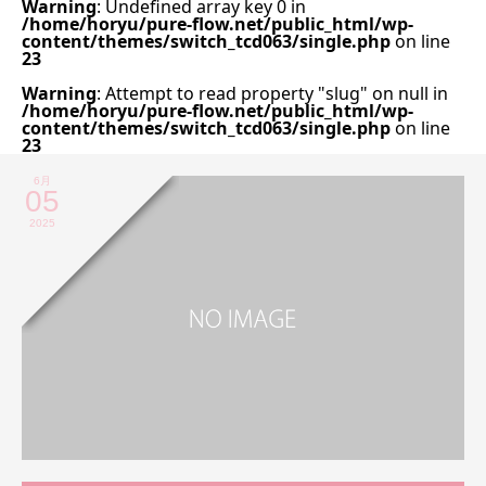
Warning
: Undefined array key 0 in
/home/horyu/pure-flow.net/public_html/wp-
content/themes/switch_tcd063/single.php
on line
23
Warning
: Attempt to read property "slug" on null in
/home/horyu/pure-flow.net/public_html/wp-
content/themes/switch_tcd063/single.php
on line
23
6月
05
2025