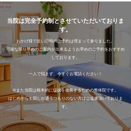
当院は完全予約制とさせていただいておりま
す。
おかげ様で近い日時のご予約は埋まって参りました。
可能な限り早めのご案内が出来るようお早めのご予約をおすすめ
しております。
一人で悩まず、今すぐお電話ください！
※また当院は根本的に症状を改善するための整体院です。
はじめから１回しか通うつもりのない方はご遠慮頂いておりま
す。