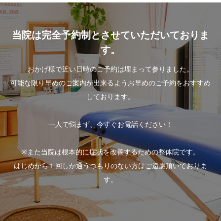
当院は完全予約制とさせていただいておりま
す。
おかげ様で近い日時のご予約は埋まって参りました。
可能な限り早めのご案内が出来るようお早めのご予約をおすすめ
しております。
一人で悩まず、今すぐお電話ください！
※また当院は根本的に症状を改善するための整体院です。
はじめから１回しか通うつもりのない方はご遠慮頂いておりま
す。