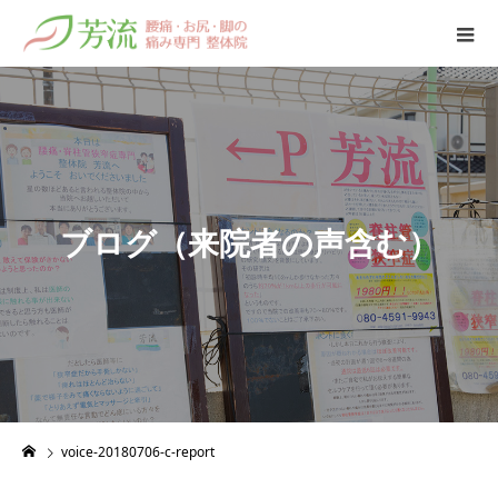
ブ
ロ
グ
（
来
院
者
の
声
含
む
）
voice-20180706-c-report