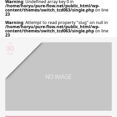
Warning
: Undefined array key 0 in
/home/horyu/pure-flow.net/public_html/wp-
content/themes/switch_tcd063/single.php
on line
23
Warning
: Attempt to read property "slug" on null in
/home/horyu/pure-flow.net/public_html/wp-
content/themes/switch_tcd063/single.php
on line
23
7月
30
2019