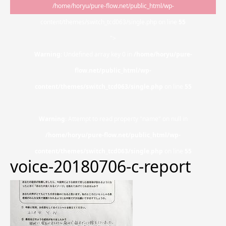
/home/horyu/pure-flow.net/public_html/wp-
content/themes/switch_tcd063/single.php on line
55
">
Warning
: Undefined array key 0 in
/home/horyu/pure-
flow.net/public_html/wp-
content/themes/switch_tcd063/single.php
on line
55
Warning
: Attempt to read property "name" on null in
/home/horyu/pure-flow.net/public_html/wp-
content/themes/switch_tcd063/single.php
on line
55
voice-20180706-c-report