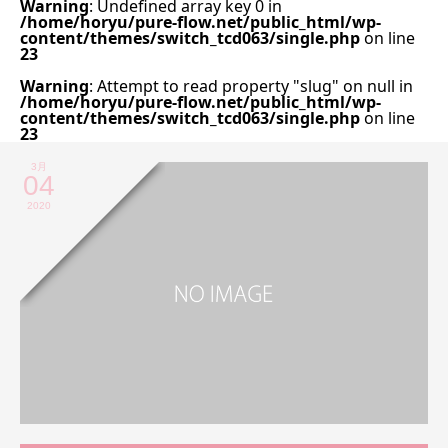
Warning
: Undefined array key 0 in
/home/horyu/pure-flow.net/public_html/wp-
content/themes/switch_tcd063/single.php
on line
23
Warning
: Attempt to read property "slug" on null in
/home/horyu/pure-flow.net/public_html/wp-
content/themes/switch_tcd063/single.php
on line
23
3月
04
2020