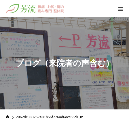
ブ
ロ
グ
（
来
院
者
の
声
含
む
）
2962dc080257e81b56f776ad6ecc66d1_m