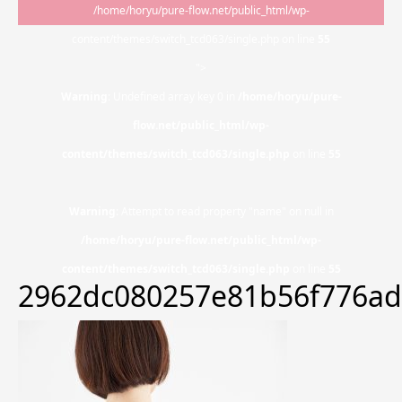
/home/horyu/pure-flow.net/public_html/wp-
content/themes/switch_tcd063/single.php on line
55
">
Warning
: Undefined array key 0 in
/home/horyu/pure-
flow.net/public_html/wp-
content/themes/switch_tcd063/single.php
on line
55
Warning
: Attempt to read property "name" on null in
/home/horyu/pure-flow.net/public_html/wp-
content/themes/switch_tcd063/single.php
on line
55
2962dc080257e81b56f776a