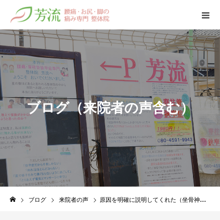
ブ
ロ
グ
（
来
院
者
の
声
含
む
）
ブログ
来院者の声
原因を明確に説明してくれた（坐骨神経痛）