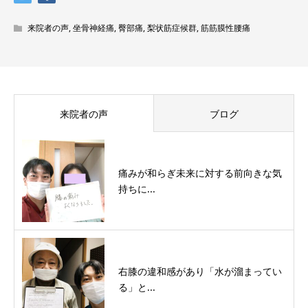
来院者の声
,
坐骨神経痛
,
臀部痛
,
梨状筋症候群
,
筋筋膜性腰痛
来院者の声
ブログ
痛みが和らぎ未来に対する前向きな気
持ちに...
右膝の違和感があり「水が溜まってい
る」と...