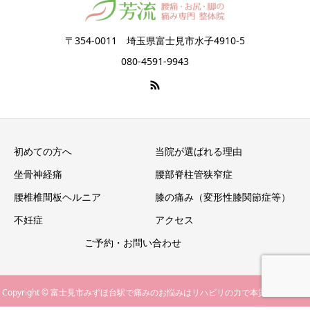
〒354-0011 埼玉県富士見市水子4910-5
080-4591-9943
初めての方へ
当院が選ばれる理由
坐骨神経痛
腰部脊柱管狭窄症
腰椎椎間板ヘルニア
膝の痛み（変形性膝関節症等）
不妊症
アクセス
ご予約・お問い合わせ
Copyright © 富士見市みずほ台駅で痛みのお悩みはリハビリの力で本質的改善を望
電話をかける
LINEから予約
ご予約フォームへ