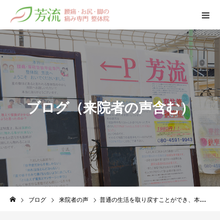
ブ
ロ
グ
（
来
院
者
の
声
含
む
）
ブログ
来院者の声
普通の生活を取り戻すことができ、本当に感謝しています。（変形性膝関節症）