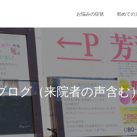
お悩みの症状
初めての
ブ
ロ
グ
（
来
院
者
の
声
含
む