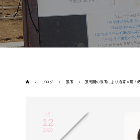
ブログ
腰痛
腰周囲の激痛により通算４度！
2月
12
2020