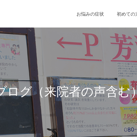
お悩みの症状
初めての
ブ
ロ
グ
（
来
院
者
の
声
含
む