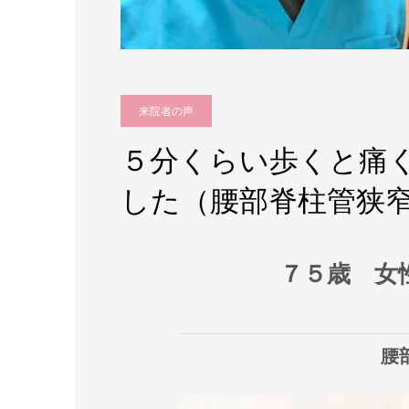
来院者の声
５分くらい歩くと痛
した（腰部脊柱管狭
７５歳 女
腰