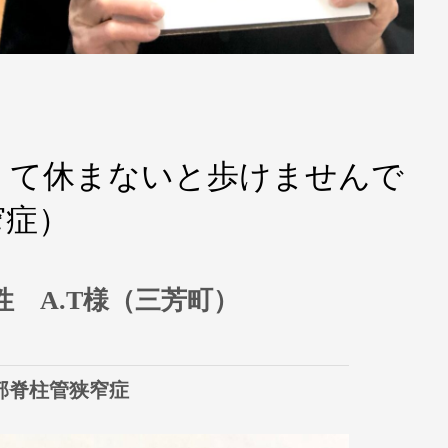
くて休まないと歩けませんで
窄症）
性 A.T様（三芳町）
部脊柱管狭窄症