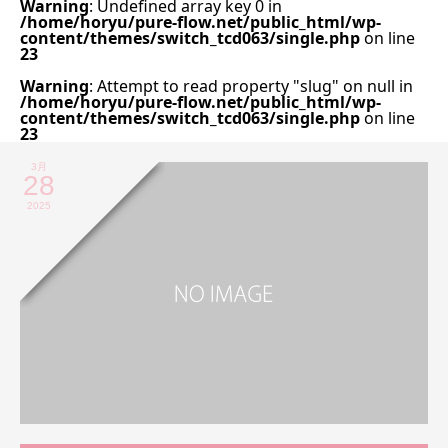
Warning
: Undefined array key 0 in
/home/horyu/pure-flow.net/public_html/wp-
content/themes/switch_tcd063/single.php
on line
23
Warning
: Attempt to read property "slug" on null in
/home/horyu/pure-flow.net/public_html/wp-
content/themes/switch_tcd063/single.php
on line
23
3月
28
2025