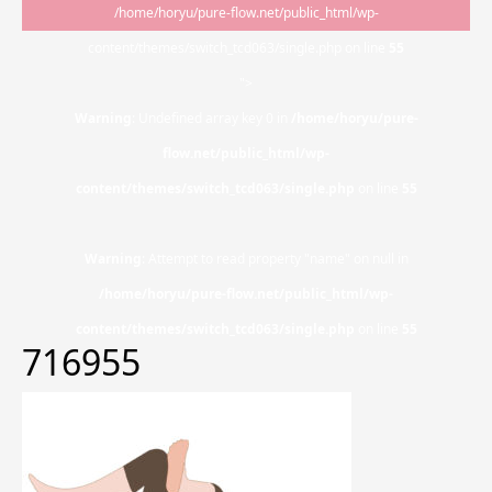
/home/horyu/pure-flow.net/public_html/wp-
content/themes/switch_tcd063/single.php on line
55
">
Warning
: Undefined array key 0 in
/home/horyu/pure-
flow.net/public_html/wp-
content/themes/switch_tcd063/single.php
on line
55
Warning
: Attempt to read property "name" on null in
/home/horyu/pure-flow.net/public_html/wp-
content/themes/switch_tcd063/single.php
on line
55
716955