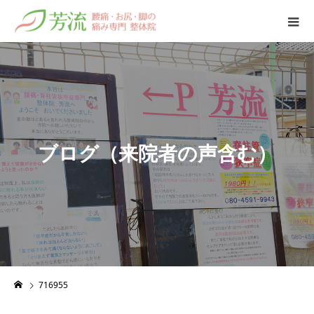
ブ
ロ
グ
（
来
院
者
の
声
含
む
）
716955