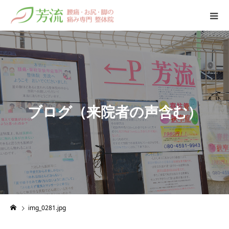
ブ
ロ
グ
（
来
院
者
の
声
含
む
）
img_0281.jpg