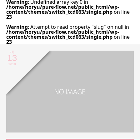
Warning
: Undefined array key 0 in
/home/horyu/pure-flow.net/public_html/wp-
content/themes/switch_tcd063/single.php
on line
23
Warning
: Attempt to read property "slug" on null in
/home/horyu/pure-flow.net/public_html/wp-
content/themes/switch_tcd063/single.php
on line
23
9月
13
2018