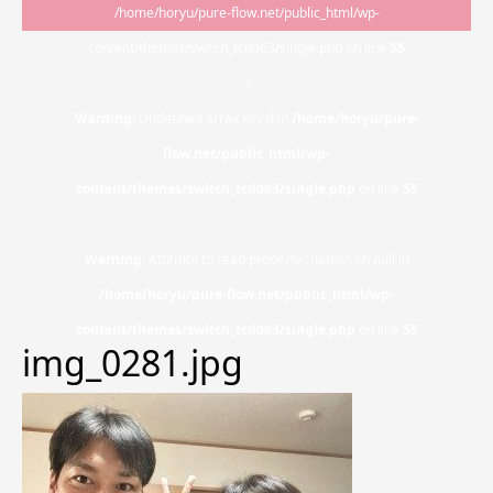
/home/horyu/pure-flow.net/public_html/wp-
content/themes/switch_tcd063/single.php on line
55
">
Warning
: Undefined array key 0 in
/home/horyu/pure-
flow.net/public_html/wp-
content/themes/switch_tcd063/single.php
on line
55
Warning
: Attempt to read property "name" on null in
/home/horyu/pure-flow.net/public_html/wp-
content/themes/switch_tcd063/single.php
on line
55
img_0281.jpg