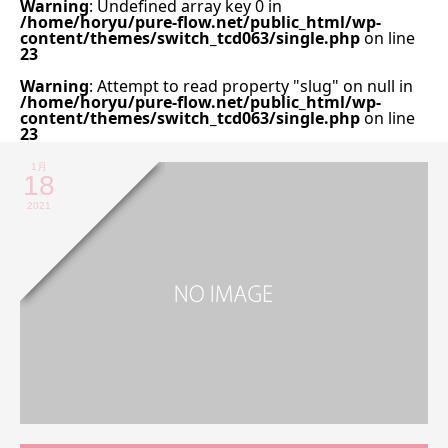
Warning
: Undefined array key 0 in
/home/horyu/pure-flow.net/public_html/wp-
content/themes/switch_tcd063/single.php
on line
23
Warning
: Attempt to read property "slug" on null in
/home/horyu/pure-flow.net/public_html/wp-
content/themes/switch_tcd063/single.php
on line
23
1月
18
2021