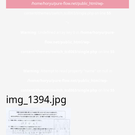
/home/horyu/pure-flow.net/public_html/wp-
content/themes/switch_tcd063/single.php on line
55
">
Warning
: Undefined array key 0 in
/home/horyu/pure-
flow.net/public_html/wp-
content/themes/switch_tcd063/single.php
on line
55
Warning
: Attempt to read property "name" on null in
/home/horyu/pure-flow.net/public_html/wp-
content/themes/switch_tcd063/single.php
on line
55
img_1394.jpg