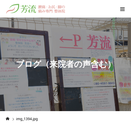
ブ
ロ
グ
（
来
院
者
の
声
含
む
）
img_1394.jpg