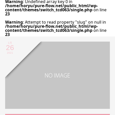
Warning
: Undefined array key 0 in
/home/horyu/pure-flow.net/public_html/wp-
content/themes/switch_tcd063/single.php
on line
23
Warning
: Attempt to read property "slug" on null in
/home/horyu/pure-flow.net/public_html/wp-
content/themes/switch_tcd063/single.php
on line
23
1月
26
2021