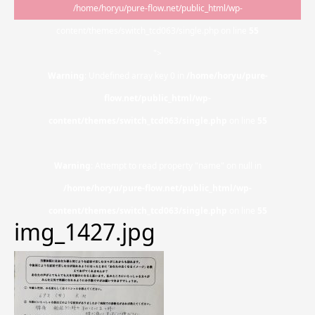
/home/horyu/pure-flow.net/public_html/wp-
content/themes/switch_tcd063/single.php on line
55
">
Warning
: Undefined array key 0 in
/home/horyu/pure-
flow.net/public_html/wp-
content/themes/switch_tcd063/single.php
on line
55
Warning
: Attempt to read property "name" on null in
/home/horyu/pure-flow.net/public_html/wp-
content/themes/switch_tcd063/single.php
on line
55
img_1427.jpg