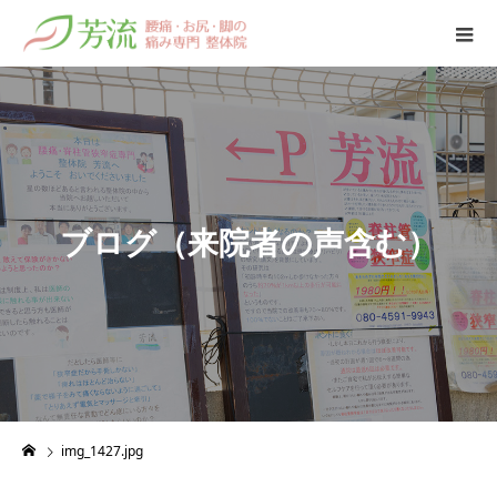
ブ
ロ
グ
（
来
院
者
の
声
含
む
）
img_1427.jpg