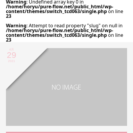
Warning
: Undefined array key 0 in
/home/horyu/pure-flow.net/public_html/wp-
content/themes/switch_tcd063/single.php
on line
23
Warning
: Attempt to read property "slug" on null in
/home/horyu/pure-flow.net/public_html/wp-
content/themes/switch_tcd063/single.php
on line
23
4月
29
2021