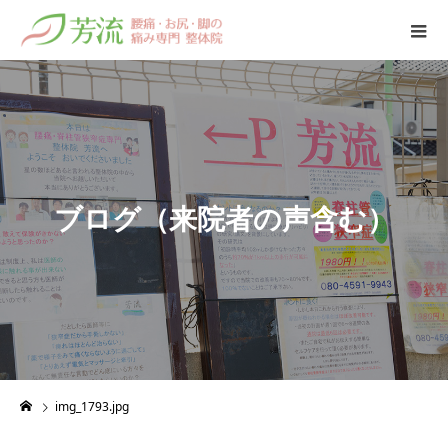
ブ
ロ
グ
（
来
院
者
の
声
含
む
）
img_1793.jpg