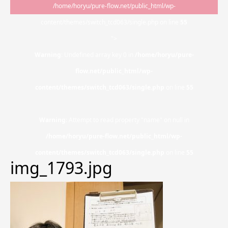
/home/horyu/pure-flow.net/public_html/wp-
content/themes/switch_tcd063/single.php on line
55
">
Warning
: Undefined array key 0 in
/home/horyu/pure-
flow.net/public_html/wp-
content/themes/switch_tcd063/single.php
on line
55
Warning
: Attempt to read property "name" on null in
/home/horyu/pure-flow.net/public_html/wp-
content/themes/switch_tcd063/single.php
on line
55
img_1793.jpg