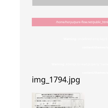
/home/horyu/pure-flow.net/public_htm
Warning
: Undefined array key 0
content/themes/s
Warning
: Attempt to read property "name
content/themes/s
img_1794.jpg