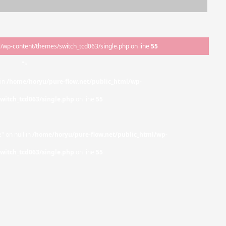
l/wp-content/themes/switch_tcd063/single.php on line
55
">
 in
/home/horyu/pure-flow.net/public_html/wp-
witch_tcd063/single.php
on line
55
" on null in
/home/horyu/pure-flow.net/public_html/wp-
witch_tcd063/single.php
on line
55