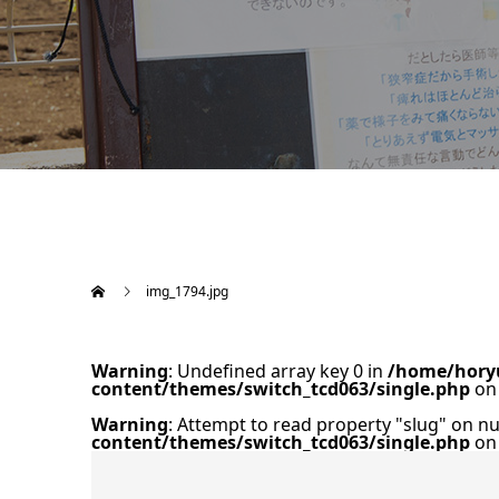
img_1794.jpg
Warning
: Undefined array key 0 in
/home/horyu
content/themes/switch_tcd063/single.php
on 
Warning
: Attempt to read property "slug" on nu
content/themes/switch_tcd063/single.php
on 