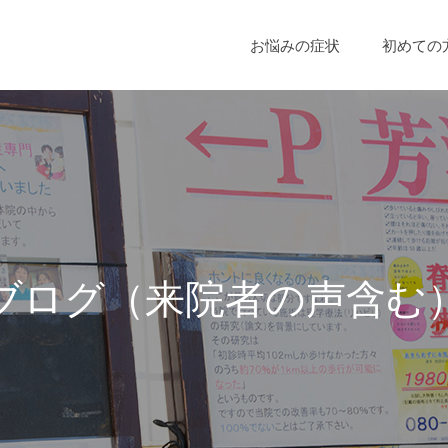
お悩みの症状
初めての
ブ
ロ
グ
（
来
院
者
の
声
含
む